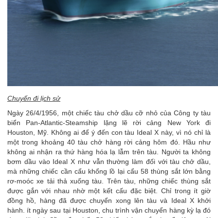
Chuyến đi lịch sử
Ngày 26/4/1956, một chiếc tàu chở dầu cỡ nhỏ của Công ty tàu
biển Pan-Atlantic-Steamship lặng lẽ rời cảng New York đi
Houston, Mỹ. Không ai để ý đến con tàu Ideal X này, vì nó chỉ là
một trong khoảng 40 tàu chở hàng rời cảng hôm đó. Hầu như
không ai nhận ra thứ hàng hóa lạ lẫm trên tàu. Người ta không
bơm dầu vào Ideal X như vẫn thường làm đối với tàu chở dầu,
mà những chiếc cần cẩu khổng lồ lại cẩu 58 thùng sắt lớn bằng
rơ-moóc xe tải thả xuống tàu. Trên tàu, những chiếc thùng sắt
được gắn với nhau nhờ một kết cấu đặc biệt. Chỉ trong ít giờ
đồng hồ, hàng đã được chuyển xong lên tàu và Ideal X khởi
hành. ít ngày sau tại Houston, chu trình vận chuyển hàng kỳ lạ đó