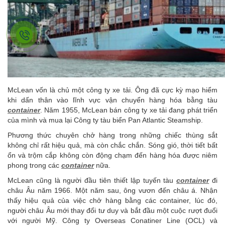
McLean vốn là chủ một công ty xe tải. Ông đã cực kỳ mạo hiểm
khi dấn thân vào lĩnh vực vận chuyển hàng hóa bằng tàu
container
. Năm 1955, McLean bán công ty xe tải đang phát triển
của mình và mua lại Công ty tàu biển Pan Atlantic Steamship.
Phương thức chuyên chở hàng trong những chiếc thùng sắt
không chỉ rất hiệu quả, mà còn chắc chắn. Sóng gió, thời tiết bất
ổn và trộm cắp không còn động chạm đến hàng hóa được niêm
phong trong các
container
nữa.
McLean cũng là người đầu tiên thiết lập tuyến tàu
container
đi
châu Âu năm 1966. Một năm sau, ông vươn đến châu á. Nhận
thấy hiệu quả của việc chở hàng bằng các container, lúc đó,
người châu Âu mới thay đổi tư duy và bắt đầu một cuộc rượt đuổi
với người Mỹ. Công ty Overseas Conatiner Line (OCL) và