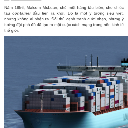
Năm 1956, Malcom McLean, chủ một hãng tàu biển, cho chiếc
tàu
container
đầu tiên ra khơi. Đó là một ý tưởng siêu việt,
nhưng không ai nhận ra. Đối thủ cạnh tranh cười nhạo, nhưng ý
tưởng đột phá đó đã tạo ra một cuộc cách mạng trong nền kinh tế
thế giới.