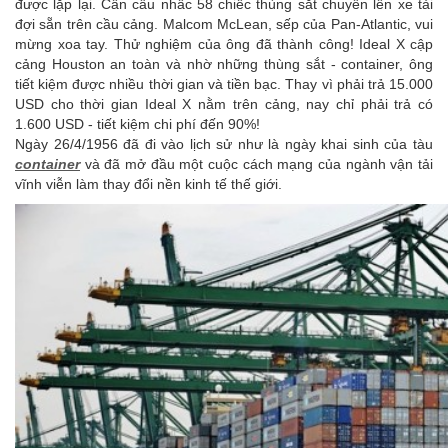
được lặp lại. Cần cẩu nhấc 58 chiếc thùng sắt chuyển lên xe tải
đợi sẵn trên cầu cảng. Malcom McLean, sếp của Pan-Atlantic, vui
mừng xoa tay. Thử nghiệm của ông đã thành công! Ideal X cập
cảng Houston an toàn và nhờ những thùng sắt - container, ông
tiết kiệm được nhiều thời gian và tiền bạc. Thay vì phải trả 15.000
USD cho thời gian Ideal X nằm trên cảng, nay chỉ phải trả có
1.600 USD - tiết kiệm chi phí đến 90%!
Ngày 26/4/1956 đã đi vào lịch sử như là ngày khai sinh của tàu
container
và đã mở đầu một cuộc cách mạng của ngành vận tải
vĩnh viễn làm thay đổi nền kinh tế thế giới.