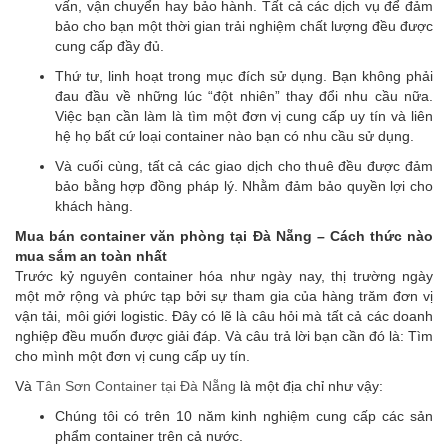
vấn, vận chuyển hay bảo hành. Tất cả các dịch vụ để đảm
bảo cho bạn một thời gian trải nghiệm chất lượng đều được
cung cấp đầy đủ.
Thứ tư, linh hoạt trong mục đích sử dụng. Bạn không phải
đau đầu về những lúc “đột nhiên” thay đổi nhu cầu nữa.
Việc bạn cần làm là tìm một đơn vị cung cấp uy tín và liên
hệ họ bất cứ loại container nào bạn có nhu cầu sử dụng.
Và cuối cùng, tất cả các giao dịch cho thuê đều được đảm
bảo bằng hợp đồng pháp lý. Nhằm đảm bảo quyền lợi cho
khách hàng.
Mua bán container văn phòng tại Đà Nẵng – Cách thức nào
mua sắm an toàn nhất
Trước kỷ nguyên container hóa như ngày nay, thị trường ngày
một mở rộng và phức tạp bởi sự tham gia của hàng trăm đơn vị
vận tải, môi giới logistic. Đây có lẽ là câu hỏi mà tất cả các doanh
nghiệp đều muốn được giải đáp. Và câu trả lời bạn cần đó là: Tìm
cho mình một đơn vị cung cấp uy tín.
Và
Tân Sơn Container tại Đà Nẵng
là một địa chỉ như vậy:
Chúng tôi có trên 10 năm kinh nghiệm cung cấp các sản
phẩm container trên cả nước.