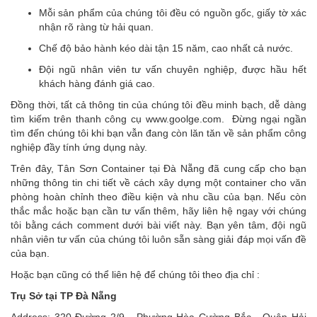
Mỗi sản phẩm của chúng tôi đều có nguồn gốc, giấy tờ xác
nhận rõ ràng từ hải quan.
Chế độ bảo hành kéo dài tận 15 năm, cao nhất cả nước.
Đội ngũ nhân viên tư vấn chuyên nghiệp, được hầu hết
khách hàng đánh giá cao.
Đồng thời, tất cả thông tin của chúng tôi đều minh bạch, dễ dàng
tìm kiếm trên thanh công cụ www.goolge.com. Đừng ngại ngần
tìm đến chúng tôi khi bạn vẫn đang còn lăn tăn về sản phẩm công
nghiệp đầy tính ứng dụng này.
Trên đây, Tân Sơn Container tại Đà Nẵng đã cung cấp cho bạn
những thông tin chi tiết về cách xây dựng một container cho văn
phòng hoàn chỉnh theo điều kiện và nhu cầu của bạn. Nếu còn
thắc mắc hoặc bạn cần tư vấn thêm, hãy liên hệ ngay với chúng
tôi bằng cách comment dưới bài viết này. Bạn yên tâm, đội ngũ
nhân viên tư vấn của chúng tôi luôn sẵn sàng giải đáp mọi vấn đề
của bạn.
Hoặc bạn cũng có thể liên hệ để chúng tôi theo địa chỉ :
Trụ Sở tại TP Đà Nẵng
Address: 320 Đường 2/9 - Phường Hòa Cường Bắc - Quận Hải