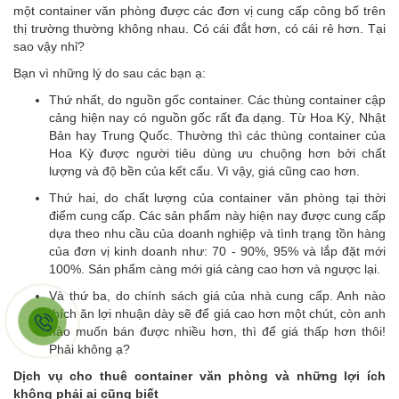
một container văn phòng được các đơn vị cung cấp công bố trên
thị trường thường không nhau. Có cái đắt hơn, có cái rẻ hơn. Tại
sao vậy nhỉ?
Bạn vì những lý do sau các bạn ạ:
Thứ nhất, do nguồn gốc container. Các thùng container cập
cảng hiện nay có nguồn gốc rất đa dạng. Từ Hoa Kỳ, Nhật
Bản hay Trung Quốc. Thường thì các thùng container của
Hoa Kỳ được người tiêu dùng ưu chuộng hơn bởi chất
lượng và độ bền của kết cấu. Vì vậy, giá cũng cao hơn.
Thứ hai, do chất lượng của container văn phòng tại thời
điểm cung cấp. Các sản phẩm này hiện nay được cung cấp
dựa theo nhu cầu của doanh nghiệp và tình trạng tồn hàng
của đơn vị kinh doanh như: 70 - 90%, 95% và lắp đặt mới
100%. Sản phẩm càng mới giá càng cao hơn và ngược lại.
Và thứ ba, do chính sách giá của nhà cung cấp. Anh nào
thích ăn lợi nhuận dày sẽ để giá cao hơn một chút, còn anh
nào muốn bán được nhiều hơn, thì để giá thấp hơn thôi!
Phải không ạ?
Dịch vụ cho thuê container văn phòng và những lợi ích
không phải ai cũng biết