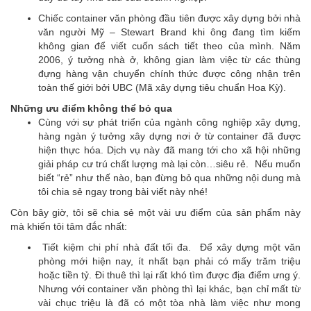
Chiếc container văn phòng đầu tiên được xây dựng bởi nhà
văn người Mỹ – Stewart Brand khi ông đang tìm kiếm
không gian để viết cuốn sách tiết theo của mình. Năm
2006, ý tưởng nhà ở, không gian làm việc từ các thùng
đựng hàng vận chuyển chính thức được công nhận trên
toàn thế giới bởi UBC (Mã xây dựng tiêu chuẩn Hoa Kỳ).
Những ưu điểm không thể bỏ qua
Cùng với sự phát triển của ngành công nghiệp xây dựng,
hàng ngàn ý tưởng xây dựng nơi ở từ container đã được
hiện thực hóa. Dịch vụ này đã mang tới cho xã hội những
giải pháp cư trú chất lượng mà lại còn…siêu rẻ. Nếu muốn
biết “rẻ” như thế nào, bạn đừng bỏ qua những nội dung mà
tôi chia sẻ ngay trong bài viết này nhé!
Còn bây giờ, tôi sẽ chia sẻ một vài ưu điểm của sản phẩm này
mà khiến tôi tâm đắc nhất:
Tiết kiệm chi phí nhà đất tối đa. Để xây dựng một văn
phòng mới hiện nay, ít nhất bạn phải có mấy trăm triệu
hoặc tiền tỷ. Đi thuê thì lại rất khó tìm được địa điểm ưng ý.
Nhưng với container văn phòng thì lại khác, bạn chỉ mất từ
vài chục triệu là đã có một tòa nhà làm việc như mong