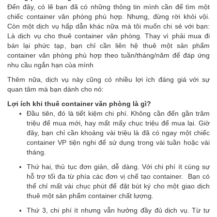
Đến đây, có lẽ bạn đã có những thông tin mình cần để tìm một
chiếc container văn phòng phù hợp. Nhưng, đừng rời khỏi vội.
Còn một dịch vụ hấp dẫn khác nữa mà tôi muốn chi sẻ với bạn:
Là dịch vụ cho thuê container văn phòng. Thay vì phải mua đi
bán lại phức tạp, bạn chỉ cần liên hệ thuê một sản phẩm
container văn phòng phù hợp theo tuần/tháng/năm để đáp ứng
nhu cầu ngắn hạn của mình
Thêm nữa, dịch vụ này cũng có nhiều lợi ích đáng giá với sự
quan tâm mà bạn dành cho nó:
Lợi ích khi thuê container văn phòng là gì?
Đầu tiên, đó là tiết kiệm chi phí. Không cần đến gần trăm
triệu để mua mới, hay mất mấy chục triệu để mua lại. Giờ
đây, bạn chỉ cần khoảng vài triệu là đã có ngay một chiếc
container VP tiện nghi để sử dụng trong vài tuần hoặc vài
tháng.
Thứ hai, thủ tục đơn giản, dễ dàng. Với chi phí ít cùng sự
hỗ trợ tối đa từ phía các đơn vị chế tạo container. Bạn có
thể chỉ mất vài chục phút để đặt bút ký cho một giao dịch
thuê một sản phẩm container chất lượng.
Thứ 3, chi phí ít nhưng vẫn hưởng đầy đủ dịch vụ. Từ tư