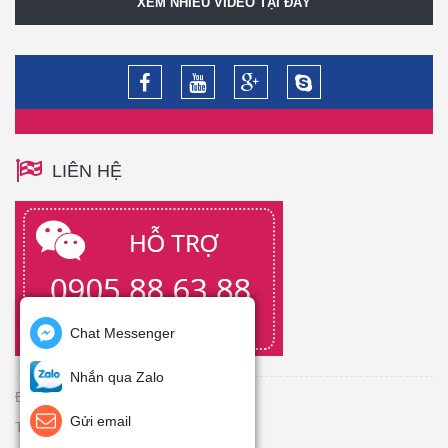
XEM NHIỀU VIDEO TẠI ĐÂY
LIÊN HỆ
Chat Messenger
Nhắn qua Zalo
Đang Online: 1
Gửi email
Tổng truy cập: