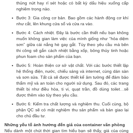
thủng nứt hay rỉ sét hoặc có bất kỳ dấu hiệu xuống cấp
nghiêm trọng nào.
Bước 3: Gia công cơ bản. Bao gồm các hành động cơ khí
như cắt, lên khung cửa sổ và cửa ra vào.
Bước 4: Cách nhiệt. Đây là bước cần thiết nếu bạn không
muốn không gian làm việc của mình giống như “hỏa diệm
sơn” giữa cái nắng hè gay gắt. Tùy theo yêu cầu mà bên
thi công sẽ gắn cách nhiệt bằng xốp, bông thủy tinh hoặc
phun foam cho sản phẩm của bạn.
Bước 5: Hoàn thiện cơ sở vật chất. Với các bước thiết lập
hệ thống điện, nước, chiếu sáng và internet, cùng dán sàn
và sơn sửa. Tất cả sẽ được thiết kế âm tường để đảm bảo
thẩm mỹ và an toàn cho người sử dụng. Sau đó, các trang
thiết bị như điều hòa, ti vi, quạt trần, đồ dùng toilet…sẽ
được thêm vào tùy theo yêu cầu.
Bước 6: Kiểm tra chất lượng và nghiệm thu. Cuối cùng, bộ
phận QC sẽ có mặt nghiệm thu sản phẩm và bàn giao lại
cho chủ đầu tư.
Những yếu tố ảnh hưởng đến giá của container văn phòng
Nếu dành một chút thời gian tìm hiểu bạn sẽ thấy, giá của cùng